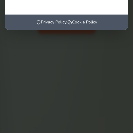
Prenota un incontro
Privacy Policy
|
Cookie Policy
Chiamami ora