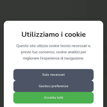
Utilizziamo i cookie
Questo sito utilizza cookie tecnici necessari e,
previo tuo consenso, cookie analitici per
Ritrova il tuo
migliorare l'esperienza di navigazione.
benessere
Solo necessari
Gestisci preferenze
Diventa la versione migliore di te stesso
Accetta tutti